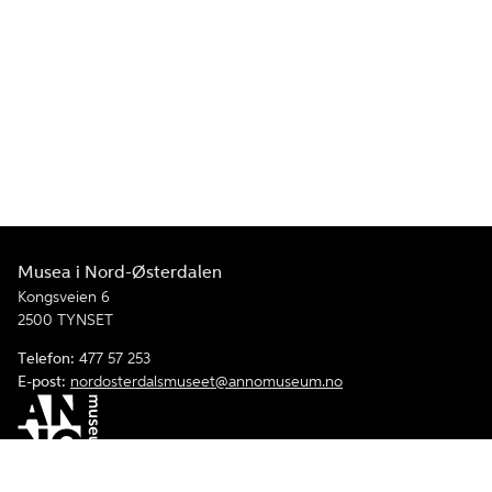
Musea i Nord-Østerdalen
Kongsveien 6
2500 TYNSET
Telefon:
477 57 253
E-post:
nordosterdalsmuseet@annomuseum.no