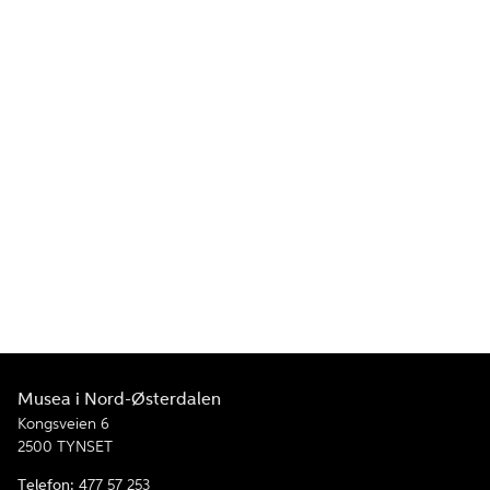
Musea i Nord-Østerdalen
Kongsveien 6
2500 TYNSET
Telefon:
477 57 253