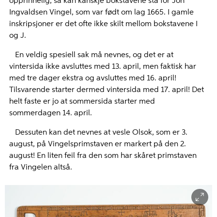
opprinnelig, så kan kanskje bokstavene stå for Jon
Ingvaldsen Vingel, som var født om lag 1665. I gamle
inskripsjoner er det ofte ikke skilt mellom bokstavene I
og J.
En veldig spesiell sak må nevnes, og det er at
vintersida ikke avsluttes med 13. april, men faktisk har
med tre dager ekstra og avsluttes med 16. april!
Tilsvarende starter dermed vintersida med 17. april! Det
helt faste er jo at sommersida starter med
sommerdagen 14. april.
Dessuten kan det nevnes at vesle Olsok, som er 3.
august, på Vingelsprimstaven er markert på den 2.
august! En liten feil fra den som har skåret primstaven
fra Vingelen altså.