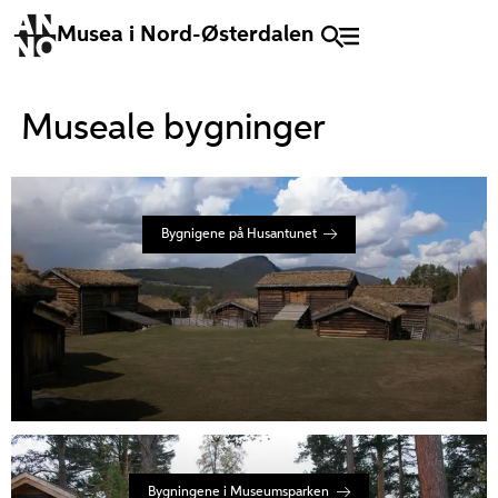
Musea i Nord-Østerdalen
Museale bygninger
Bygnigene på Husantunet
Bygningene i Museumsparken