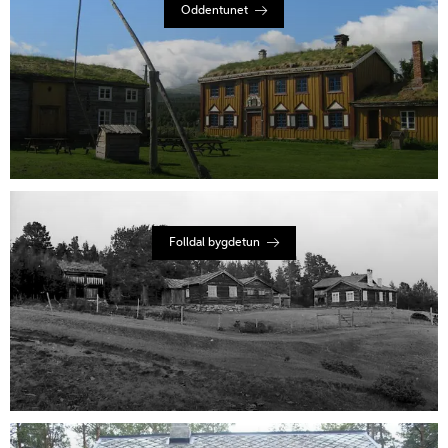
Oddentunet
Folldal bygdetun