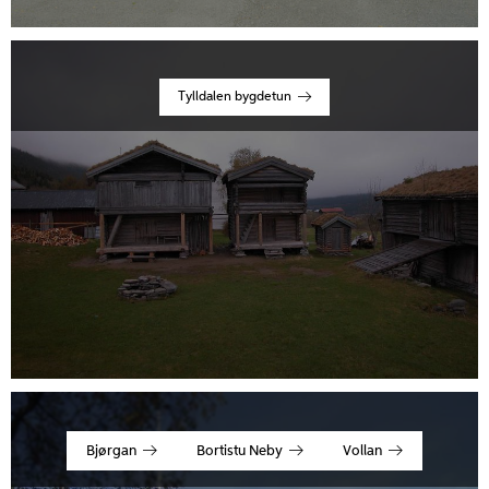
Tylldalen bygdetun
Bjørgan
Bortistu Neby
Vollan