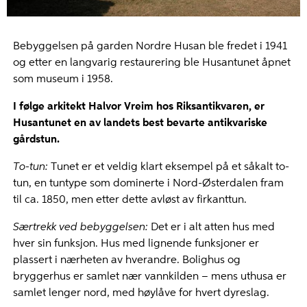
Bebyggelsen på garden Nordre Husan ble fredet i 1941
og etter en langvarig restaurering ble Husantunet åpnet
som museum i 1958.
I følge arkitekt Halvor Vreim hos Riksantikvaren, er
Husantunet en av landets best bevarte antikvariske
gårdstun.
To-tun:
Tunet er et veldig klart eksempel på et såkalt to-
tun, en tuntype som dominerte i Nord-Østerdalen fram
til ca. 1850, men etter dette avløst av firkanttun.
Særtrekk ved bebyggelsen:
Det er i alt atten hus med
hver sin funksjon. Hus med lignende funksjoner er
plassert i nærheten av hverandre. Bolighus og
bryggerhus er samlet nær vannkilden – mens uthusa er
samlet lenger nord, med høylåve for hvert dyreslag.