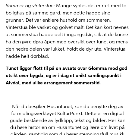
Sommer og vinterstue:
Mange syntes det er rart med to
bolighus på samme gard, men dette hadde sine
grunner. Det var enklere hushold om sommeren.
Vinterstua ble vasket og golvet malt. Det kan kort nevnes
at sommerstua hadde delt inngangsdør, slik at de kunne
ha den øvre døra åpen med oversikt over tunet og mens
den nedre delen var lukket, holdt de dyr ute. Vinterstua
hadde helt dørblad.
Tunet ligger flott til på en avsats over Glomma med god
utsikt over bygda, og er i dag et unikt samlingspunkt i
Alvdal, med ulike arrangement sommerstid.
Når du besøker Husantunet, kan du benytte deg av
formidlingsverktøyet KulturPunkt. Dette er en digital
guide bestående av lydklipp, tekst og bilder. Her kan
du høre historien om Husantunet og lære om livet på
gården, samtidig som du hører stemningsfull musikk