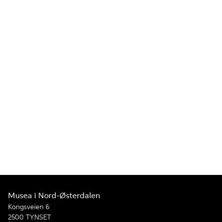
Musea i Nord-Østerdalen
Kongsveien 6
2500 TYNSET