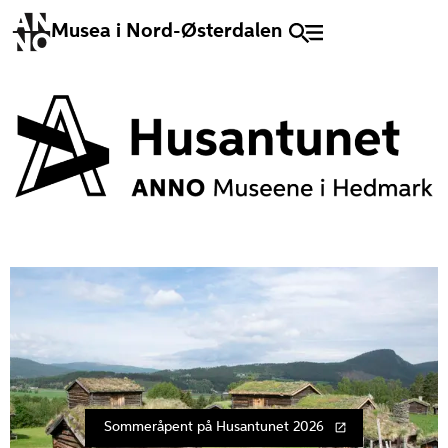
Musea i Nord-Østerdalen
Sommeråpent på Husantunet 2026