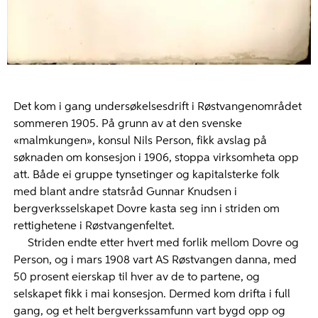
Det kom i gang undersøkelsesdrift i Røstvangenområdet
sommeren 1905. På grunn av at den svenske
«malmkungen», konsul Nils Person, fikk avslag på
søknaden om konsesjon i 1906, stoppa virksomheta opp
att. Både ei gruppe tynsetinger og kapitalsterke folk
med blant andre statsråd Gunnar Knudsen i
bergverksselskapet Dovre kasta seg inn i striden om
rettighetene i Røstvangenfeltet.
Striden endte etter hvert med forlik mellom Dovre og
Person, og i mars 1908 vart AS Røstvangen danna, med
50 prosent eierskap til hver av de to partene, og
selskapet fikk i mai konsesjon. Dermed kom drifta i full
gang, og et helt bergverkssamfunn vart bygd opp og