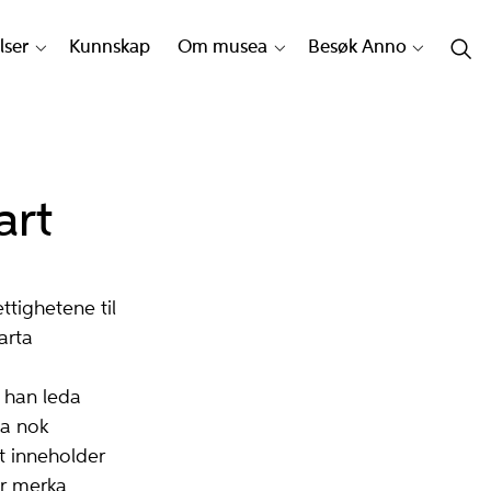
lser
Kunnskap
Om musea
Besøk Anno
art
ttighetene til
arta
 han leda
ta nok
t inneholder
ar merka