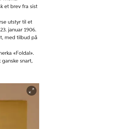
 et brev fra sist
 utstyr til et
23. januar 1906.
et, med tilbud på
merka «Foldal».
k ganske snart,