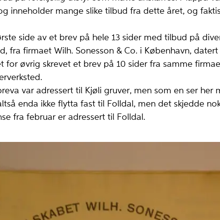
g inneholder mange slike tilbud fra dette året, og faktisk
e side av et brev på hele 13 sider med tilbud på diverse
d, fra firmaet Wilh. Sonesson & Co. i København, datert 
et for øvrig skrevet et brev på 10 sider fra samme firma
kerverksted.
a var adressert til Kjøli gruver, men som en ser her 
så enda ikke flytta fast til Folldal, men det skjedde no
e fra februar er adressert til Folldal.