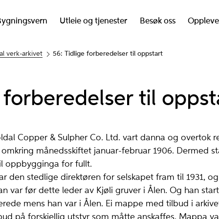
Bygningsvern
Utleie og tjenester
Besøk oss
Oppleve
al verk-arkivet
56: Tidlige forberedelser til oppstart
 forberedelser til oppst
ldal Copper & Sulpher Co. Ltd. vart danna og overtok re
l omkring månedsskiftet januar-februar 1906. Dermed st
l oppbygginga for fullt.
n stedlige direktøren for selskapet fram til 1931, og
 var før dette leder av Kjøli gruver i Ålen. Og han star
lerede mens han var i Ålen. Ei mappe med tilbud i arkive
bud på forskjellig utstyr som måtte anskaffes. Mappa v