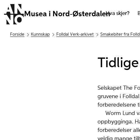
Musea i Nord-Østerdalen
Hva skjer?
Forside
Kunnskap
Folldal Verk-arkivet
Smakebiter fra Folld
Tidlige
Selskapet The Fo
gruvene i Follda
forberedelsene ti
Worm Lund var de
oppbygginga. Han
forberedelser al
veldig mange til