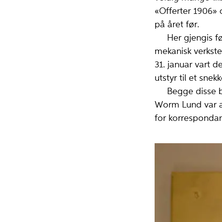
«Offerter 1906» o
på året før.
Her gjengis først
mekanisk verkste
31. januar vart d
utstyr til et snek
Begge disse brev
Worm Lund var alt
for korrespondans