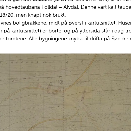
å hovedtaubana Folldal – Alvdal. Denne vart kalt tauba
18/20, men knapt nok brukt.
nes boligbrakkene, midt på øverst i kartutsnittet. Hus
 på kartutsnittet) er borte, og på yttersida står i dag tr
tomtene. Alle bygningene knytta til drifta på Søndre e