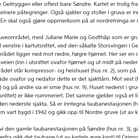
 Geitryggen eller oftest bare Søndre. Kartet er trolig fr
nere påtegninger. Også sjakter og stoller i gruva er in
r. En skal også gjøre oppmerksom på at nordretninga er 
eområdet, med Juliane Marie og Godthåp som er gruv
t til venstre i kartutsnittet, ved den såkalte Storsvingen i 
ådet ligger ned mot nedre, høgre hjørnet. Her ser en 
ien (inn i utsnittet ovafor hjørnet og ut midt på neder
et står kompressor- og heishuset (hus nr. 2), som på ka
de ovafor og nedafor dette er det sjakttårn. Mot vest (t
) og på andre sia ei smie (hus nr. 9). Huset nederst i g
tsnittet) er ikke nummerert. Det samme gjelder også et 
den nederste sjakta. Så er inntegna taubanestasjonen (hu
om vart bygd i 1942 og gikk opp til Nordre gruve (ut av 
 den gamle taubanestasjonen på Søndre (hus nr. 3), g
erfra gikk det taubane (ut av kartets øvre kant) til Gri