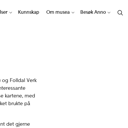
lser
Kunnskap
Om musea
Besøk Anno
 og Folldal Verk
nteressante
isse kartene, med
ket brukte på
ønt det gjerne