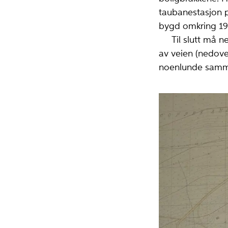
taubanestasjon p
bygd omkring 19
Til slutt må nev
av veien (nedover
noenlunde samme 