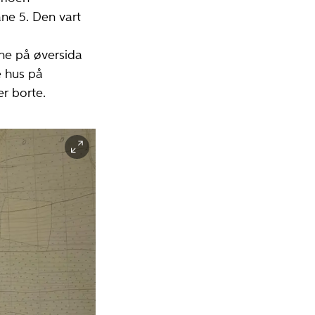
ne 5. Den vart
ene på øversida
e hus på
r borte.