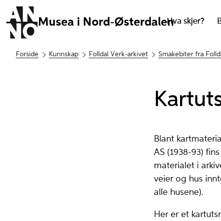
Musea i Nord-Østerdalen
Hva skjer?
Forside
Kunnskap
Folldal Verk-arkivet
Smakebiter fra Folld
Kartuts
Blant kartmateria
AS (1938-93) fin
materialet i arki
veier og hus in
alle husene).
Her er et kartuts