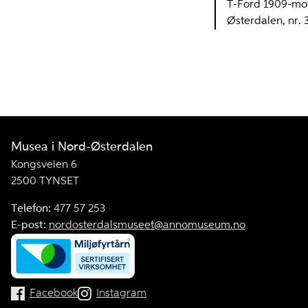
T-Ford 1909-mode
Østerdalen, nr. 3
Musea i Nord-Østerdalen
Kongsveien 6
2500 TYNSET
Telefon:
477 57 253
E-post:
nordosterdalsmuseet@annomuseum.no
Facebook
Instagram