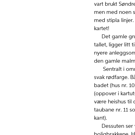
vart brukt Søndre
men med noen sei
med stipla linje
kartet!
Det gamle gruv
tallet, ligger lit
nyere anleggsomr
den gamle malmve
Sentralt i områd
svak rødfarge. Bå
badet (hus nr. 10
(oppover i kartu
være heishus til 
taubane nr. 11 s
kant).
Dessuten ser vi
boligbrakkene. H