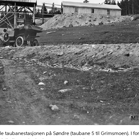
e taubanestasjonen på Søndre (taubane 5 til Grimsmoen). I fo