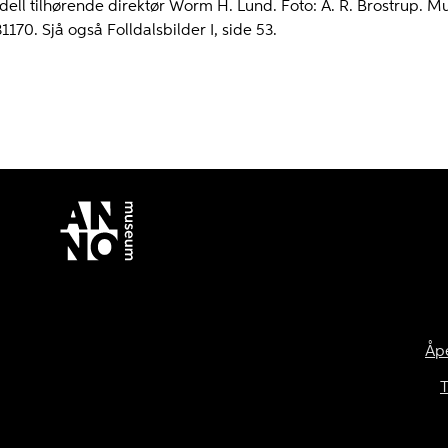
ll tilhørende direktør Worm H. Lund. Foto: A. R. Brostrup. M
1170. Sjå også Folldalsbilder I, side 53.
Åp
T