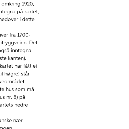
a omkring 1920,
ntegna på kartet,
nedover i dette
er fra 1700-
Geitryggveien. Det
også inntegna
ste kanten).
rtet har fått ei
il høgre) står
ruveområdet
lite hus som må
s nr. 8) på
kartets nedre
anske nær
msmoen