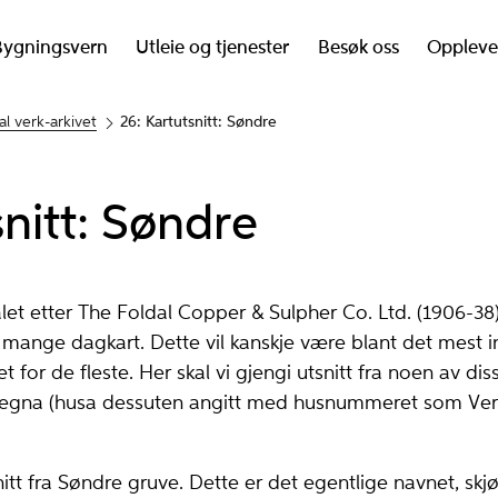
Bygningsvern
Utleie og tjenester
Besøk oss
Oppleve
al verk-arkivet
26: Kartutsnitt: Søndre
nitt: Søndre
let etter The Foldal Copper & Sulpher Co. Ltd. (1906-38)
s mange dagkart. Dette vil kanskje være blant det mest i
vet for de fleste. Her skal vi gjengi utsnitt fra noen av d
ntegna (husa dessuten angitt med husnummeret som Ver
nitt fra Søndre gruve. Dette er det egentlige navnet, skj