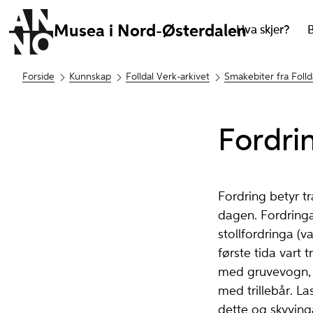
Musea i Nord-Østerdalen
Hva skjer?
Forside
Kunnskap
Folldal Verk-arkivet
Smakebiter fra Folld
Fordrin
Fordring betyr tr
dagen. Fordringa 
stollfordringa (
første tida vart 
med gruvevogn, 
med trillebår. L
dette og skyving