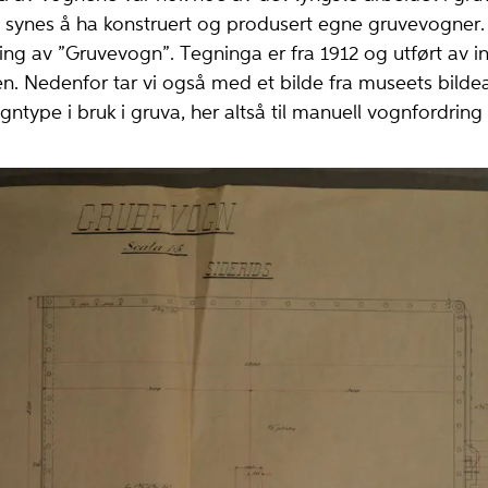
synes å ha konstruert og produsert egne gruvevogner. 
ning av ”Gruvevogn”. Tegninga er fra 1912 og utført av in
sen. Nedenfor tar vi også med et bilde fra museets bilde
type i bruk i gruva, her altså til manuell vognfordring i