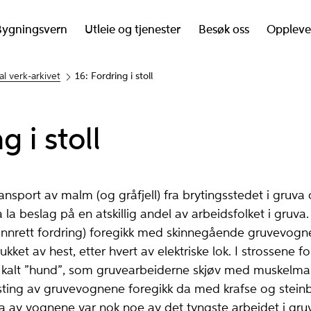
Bygningsvern
Utleie og tjenester
Besøk oss
Oppleve
al verk-arkivet
16: Fordring i stoll
g i stoll
ansport av malm (og gråfjell) fra brytingsstedet i gruva
la beslag på en atskillig andel av arbeidsfolket i gruva
vannrett fordring) foregikk med skinnegående gruvevogn
trukket av hest, etter hvert av elektriske lok. I strossene 
kalt ”hund”, som gruvearbeiderne skjøv med muskelma
asting av gruvevognene foregikk da med krafse og stein
a av vognene var nok noe av det tyngste arbeidet i gru