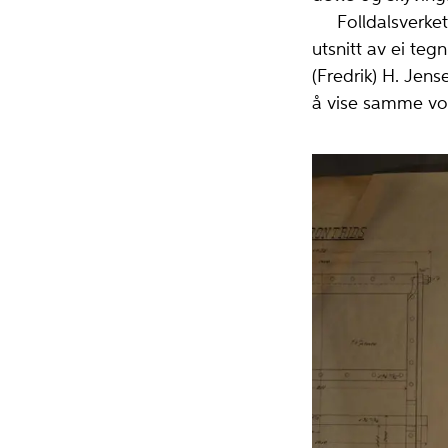
Folldalsverket 
utsnitt av ei teg
(Fredrik) H. Jen
å vise samme vogn