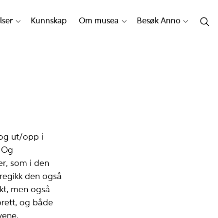
lser
Kunnskap
Om musea
Besøk Anno
 og ut/opp i
. Og
er, som i den
foregikk den også
kt, men også
brett, og både
vene.