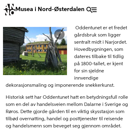
Musea i Nord-Østerdalen
Oddentunet er et fredet
gårdsbruk som ligger
sentralt midt i Narjordet.
Hovedbygningen, som
dateres tilbake til tidlig
på 1800-tallet, er kjent
for sin sjeldne
innvendige
dekorasjonsmaling og imponerende snekkerkunst.
Historisk sett har Oddentunet hatt en betydningsfull rolle
som en del av handelsveien mellom Dalarne i Sverige og
Røros. Dette gjorde gården til en viktig skysstasjon som
tilbød overnatting, handel og posttjenester til reisende
og handelsmenn som beveget seg gjennom området.