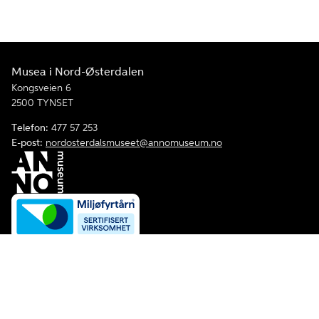
Musea i Nord-Østerdalen
Kongsveien 6
2500 TYNSET
Telefon:
477 57 253
E-post:
nordosterdalsmuseet@annomuseum.no
Facebook
Instagram
Åpenhetsloven
Personvernerklæring og informasjonskapsler
Tilgjengelighetserklæring for Anno Musea i Nord-Østerdalen