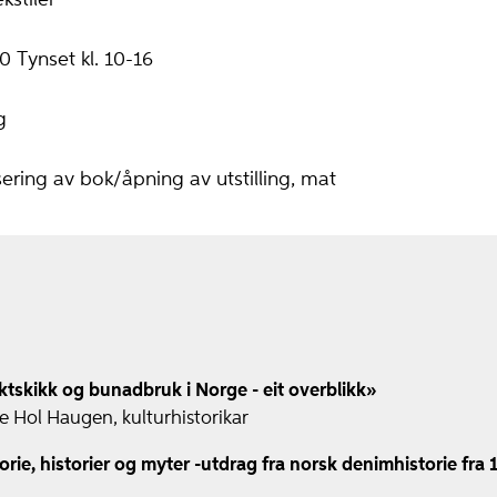
kstiler
 Tynset kl. 10-16
g
ing av bok/åpning av utstilling, mat
tskikk og bunadbruk i Norge - eit overblikk»
e Hol Haugen, kulturhistorikar
orie, historier og myter -utdrag fra norsk denimhistorie fra 18