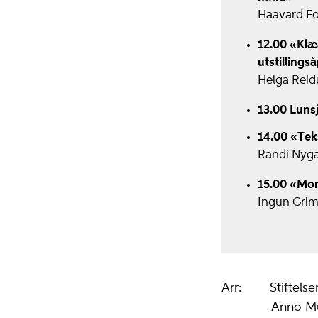
Haavard Fo
12.00 «Klæ
utstilling
Helga Reid
13.00 Luns
14.00 «Teks
Randi Nygaa
15.00 «Mo
Ingun Grims
Arr: Stiftelse
Anno Musea 