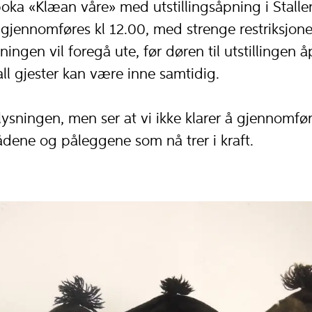
oka «Klæan våre» med utstillingsåpning i Stalle
jennomføres kl 12.00, med strenge restriksjone
ingen vil foregå ute, før døren til utstillingen 
ll gjester kan være inne samtidig.
lysningen, men ser at vi ikke klarer å gjennomfø
dene og påleggene som nå trer i kraft.