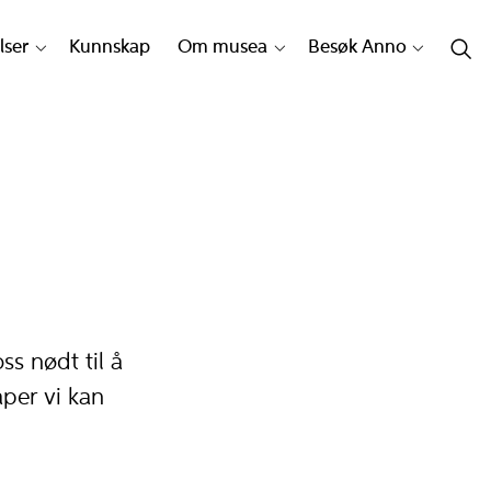
lser
Kunnskap
Om musea
Besøk Anno
s nødt til å
per vi kan