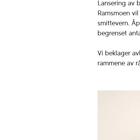
Lansering av b
Ramsmoen vil g
smittevern. Åpn
begrenset anta
Vi beklager av
rammene av rå