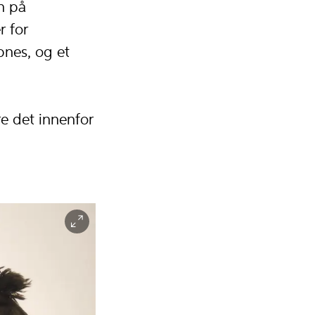
n på
r for
åpnes, og et
re det innenfor