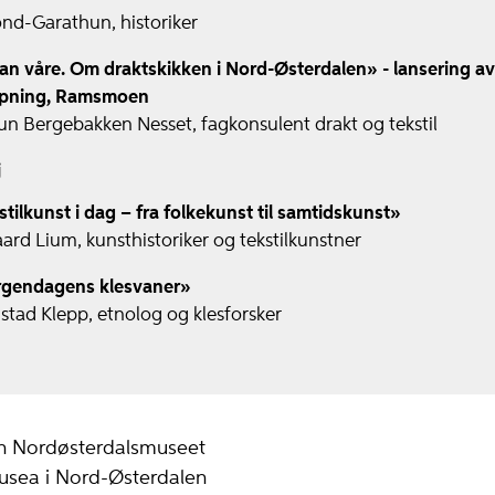
nd-Garathun, historiker
an våre. Om draktskikken i Nord-Østerdalen» - lansering a
såpning, Ramsmoen
un Bergebakken Nesset, fagkonsulent drakt og tekstil
j
tilkunst i dag – fra folkekunst til samtidskunst»
rd Lium, kunsthistoriker og tekstilkunstner
rgendagens klesvaner»
tad Klepp, etnolog og klesforsker
n Nordøsterdalsmuseet
i Nord-Østerdalen