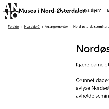
Musea i Nord-Østerdalen
Hva skjer?
Forside
Hva skjer?
Arrangementer
Nord-østerdalsseminar
Nordøs
Kjære påmeldt
Grunnet dagens
avlyse Nordøst
avholde semin