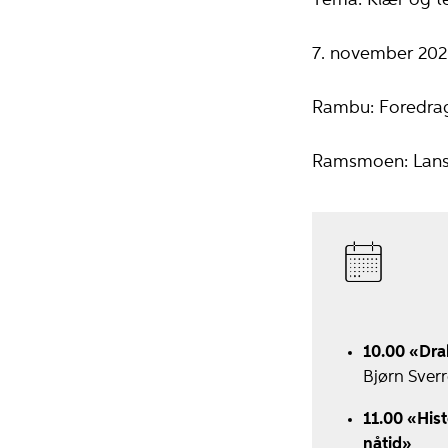
Tema: Klær og te
7. november 2020
Rambu: Foredra
Ramsmoen: Lanser
10.00 «Drak
Bjørn Sverr
11.00 «Hist
nåtid»