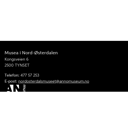
Musea i Nord-Østerdalen
Kongsveien 6
2500 TYNSET
Telefon:
477 57 253
E-post:
nordosterdalsmuseet@annomuseum.no
Facebook
Instagram