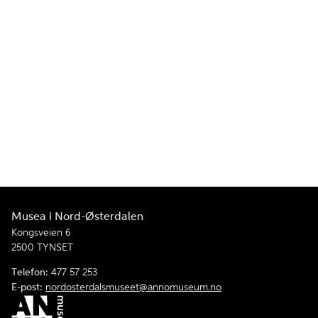
Musea i Nord-Østerdalen
Kongsveien 6
2500 TYNSET
Telefon:
477 57 253
E-post:
nordosterdalsmuseet@annomuseum.no