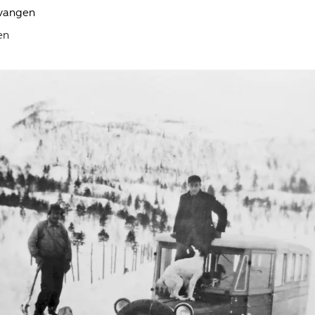
lvangen
en