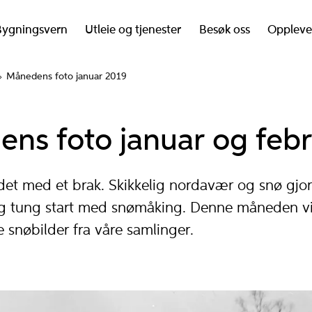
Bygningsvern
Utleie og tjenester
Besøk oss
Oppleve
Månedens foto januar 2019
ns foto januar og feb
edet med et brak. Skikkelig nordavær og snø gj
lig tung start med snømåking. Denne måneden vil
e snøbilder fra våre samlinger.