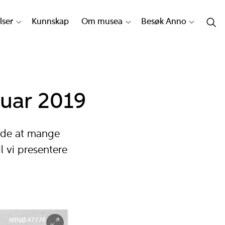
lser
Kunnskap
Om musea
Besøk Anno
ruar 2019
orde at mange
 vi presentere