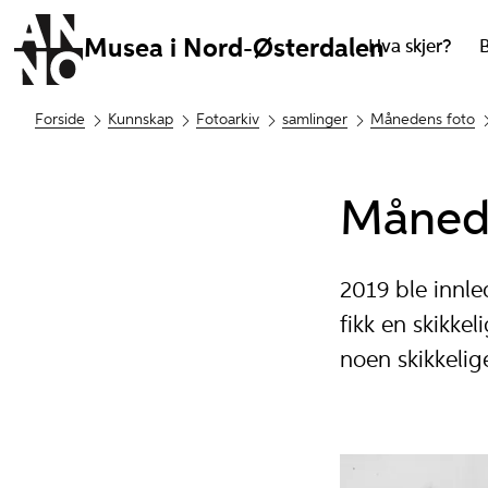
Musea i Nord-Østerdalen
Hva skjer?
Forside
Kunnskap
Fotoarkiv
samlinger
Månedens foto
Månede
2019 ble innl
fikk en skikke
noen skikkelig