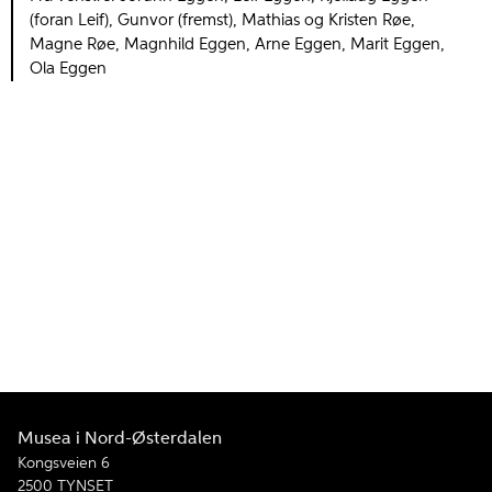
(foran Leif), Gunvor (fremst), Mathias og Kristen Røe,
Magne Røe, Magnhild Eggen, Arne Eggen, Marit Eggen,
Ola Eggen
Musea i Nord-Østerdalen
Kongsveien 6
2500 TYNSET