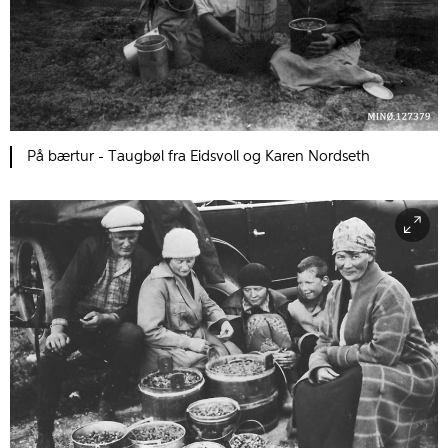
På bærtur - Taugbøl fra Eidsvoll og Karen Nordseth