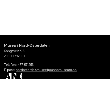
Musea i Nord-Østerdalen
Kongsveien 6
2500 TYNSET
Telefon:
477 57 253
E-post:
nordosterdalsmuseet@annomuseum.no
Facebook
Instagram