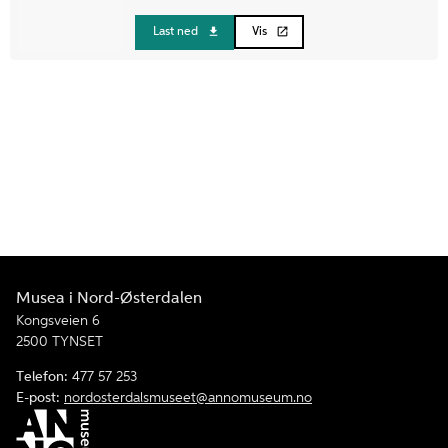
Last ned
Vis
Musea i Nord-Østerdalen
Kongsveien 6
2500 TYNSET
Telefon:
477 57 253
E-post:
nordosterdalsmuseet@annomuseum.no