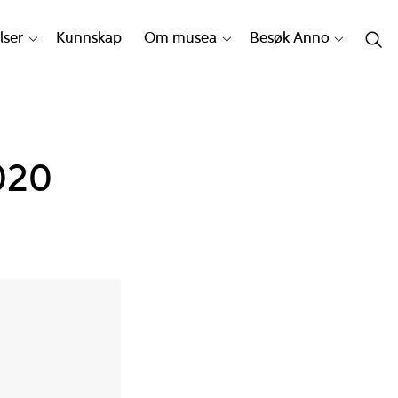
lser
Kunnskap
Om musea
Besøk Anno
020