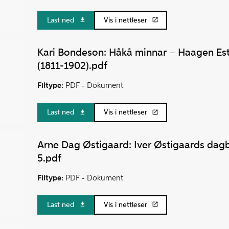
Last ned
Vis i nettleser
Kari Bondeson: Håkå minnar – Haagen Es
(1811-1902).pdf
Filtype:
PDF -
Dokument
Last ned
Vis i nettleser
Arne Dag Østigaard: Iver Østigaards dag
5.pdf
Filtype:
PDF -
Dokument
Last ned
Vis i nettleser