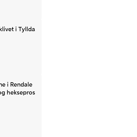
livet i Tyllda
e i Rendale
r og heksepros