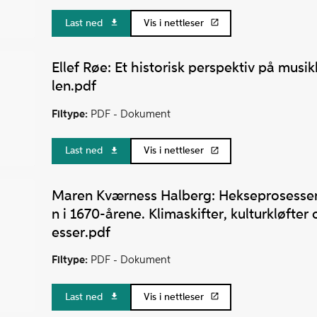
Last ned
Vis i nettleser
Ellef Røe: Et historisk perspektiv på musikk
len.pdf
Filtype:
PDF -
Dokument
Last ned
Vis i nettleser
Maren Kværness Halberg: Hekseprosessen
n i 1670-årene. Klimaskifter, kulturkløfte
esser.pdf
Filtype:
PDF -
Dokument
Last ned
Vis i nettleser