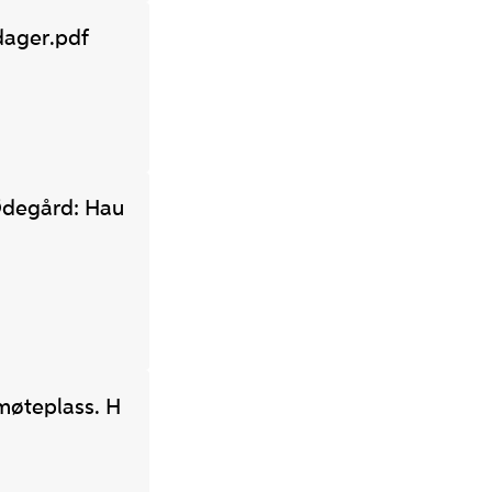
 dager.pdf
 Ødegård: Hau
møteplass. H