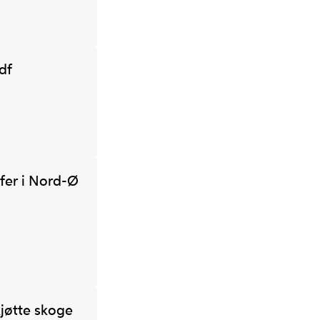
pdf
fer i Nord-Ø
jøtte skoge