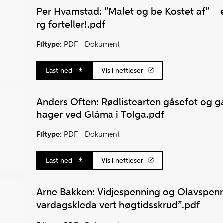
Per Hvamstad: ”Malet og be Kostet af” – e
rg forteller!.pdf
Filtype:
PDF -
Dokument
Last ned
Vis i nettleser
Anders Often: Rødlistearten gåsefot og 
hager ved Glåma i Tolga.pdf
Filtype:
PDF -
Dokument
Last ned
Vis i nettleser
Arne Bakken: Vidjespenning og Olavspenn
vardagskleda vert høgtidsskrud”.pdf