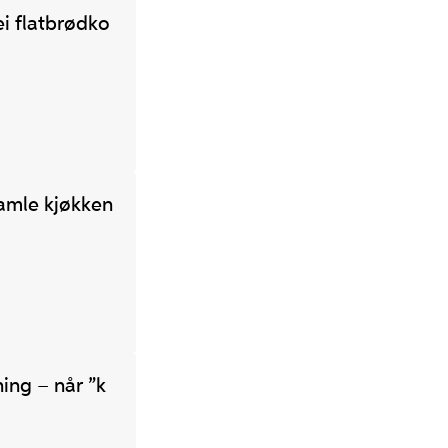
i flatbrødko
gamle kjøkken
ing – når ”k