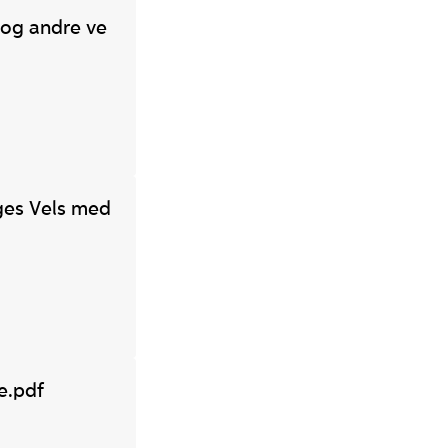
 og andre ve
rges Vels med
e.pdf