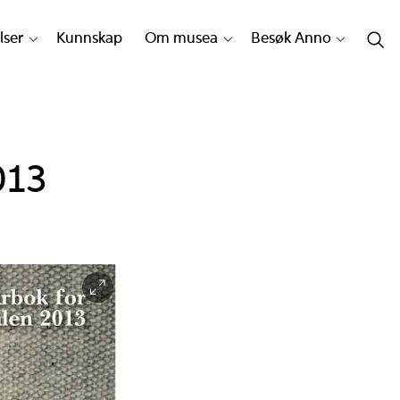
lser
Kunnskap
Om musea
Besøk Anno
013