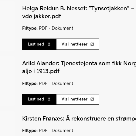
Helga Reidun B. Nesset: ”Tynsetjakken” –
vde jakker.pdf
Filtype:
PDF -
Dokument
Last ned
Vis i nettleser
Arild Alander: Tjenestejenta som fikk No
alje i 1913.pdf
Filtype:
PDF -
Dokument
Last ned
Vis i nettleser
Kirsten Frønæs: Å rekonstruere en strømp
Filtype:
PDF -
Dokument