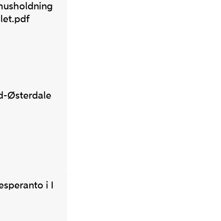
shusholdning
let.pdf
d-Østerdale
speranto i I