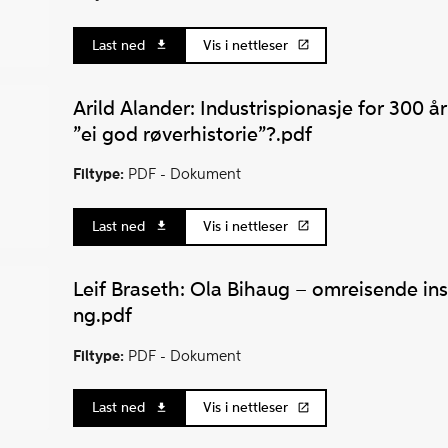
Last ned
Vis i nettleser
Arild Alander: Industrispionasje for 300 år 
”ei god røverhistorie”?.pdf
Filtype:
PDF -
Dokument
Last ned
Vis i nettleser
Leif Braseth: Ola Bihaug – omreisende instr
ng.pdf
Filtype:
PDF -
Dokument
Last ned
Vis i nettleser