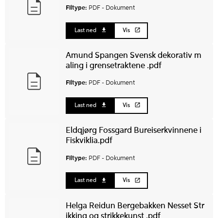
Filtype:
PDF -
Dokument
Last ned
Vis
Amund Spangen Svensk dekorativ m
aling i grensetraktene .pdf
Filtype:
PDF -
Dokument
Last ned
Vis
Eldqjørg Fossgard Bureiserkvinnene i
Fiskviklia.pdf
Filtype:
PDF -
Dokument
Last ned
Vis
Helga Reidun Bergebakken Nesset Str
ikking og strikkekunst .pdf