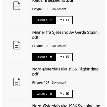
Reidar Bækkelund .pdf
Filtype:
PDF -
Dokument
Last ned
Vis
Minner fra Sjølisand Av Gerda Stuan .
pdf
Filtype:
PDF -
Dokument
Last ned
Vis
Nord-Østerdals uka 1985 Tågbinding.
pdf
Filtype:
PDF -
Dokument
Last ned
Vis
Nord-Østerdals uka 1986 Sveiping .pd