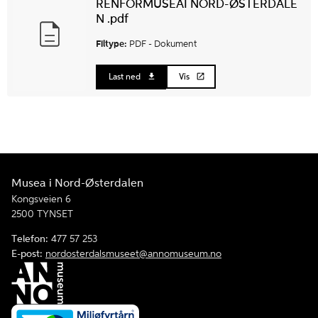
RENFORMUSEAI NORD-ØSTERDALE
N .pdf
Filtype:
PDF -
Dokument
Last ned
Vis
Musea i Nord-Østerdalen
Kongsveien 6
2500 TYNSET
Telefon:
477 57 253
E-post:
nordosterdalsmuseet@annomuseum.no