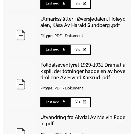
Last ned
Vis
Utmarksslåtter i Øversjødalen, Holøyd
alen, Kåsa Av Harald Sundberg .pdf
Filtype:
PDF -
Dokument
Last ned
Vis
Folldalseventyret 1929-1931 Dramatis
k spill der totninger hadde en av hove
drollene Av Eivind Karsrud .pdf
Filtype:
PDF -
Dokument
Last ned
Vis
Utvandring fra Alvdal Av Melvin Egge
n .pdf