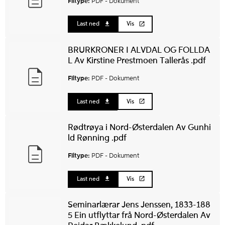
Filtype:
PDF -
Dokument
Last ned
Vis
BRURKRONER I ALVDAL OG FOLLDA
L Av Kirstine Prestmoen Tallerås .pdf
Filtype:
PDF -
Dokument
Last ned
Vis
Rødtrøya i Nord-Østerdalen Av Gunhi
ld Rønning .pdf
Filtype:
PDF -
Dokument
Last ned
Vis
Seminarlærar Jens Jenssen, 1833-188
5 Ein utflyttar frå Nord-Østerdalen Av