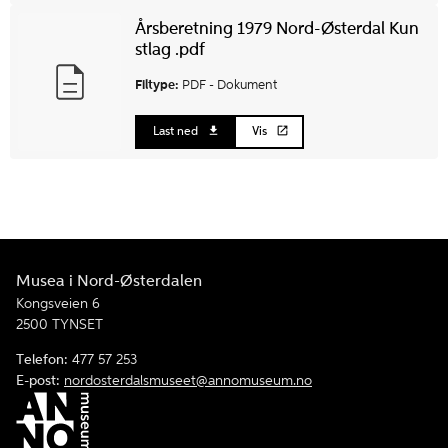
Årsberetning 1979 Nord-Østerdal Kun
stlag .pdf
Filtype:
PDF -
Dokument
Last ned
Vis
Musea i Nord-Østerdalen
Kongsveien 6
2500 TYNSET
Telefon:
477 57 253
E-post:
nordosterdalsmuseet@annomuseum.no