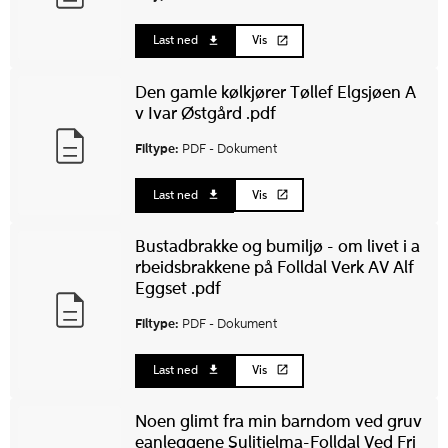
Last ned
Vis
Den gamle kølkjører Tøllef Elgsjøen A
v Ivar Østgård .pdf
Filtype:
PDF -
Dokument
Last ned
Vis
Bustadbrakke og bumiljø - om livet i a
rbeidsbrakkene på Folldal Verk AV Alf
Eggset .pdf
Filtype:
PDF -
Dokument
Last ned
Vis
Noen glimt fra min barndom ved gruv
eanleggene Sulitjelma-Folldal Ved Fri