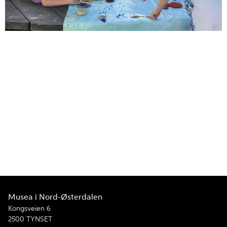
Musea i Nord-Østerdalen
Kongsveien 6
2500 TYNSET